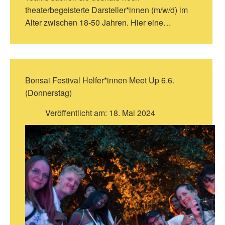
theaterbegeisterte Darsteller*innen (m/w/d) im
Alter zwischen 18-50 Jahren. Hier eine…
Bonsai Festival Helfer*innen Meet Up 6.6.
(Donnerstag)
Veröffentlicht am:
18. Mai 2024