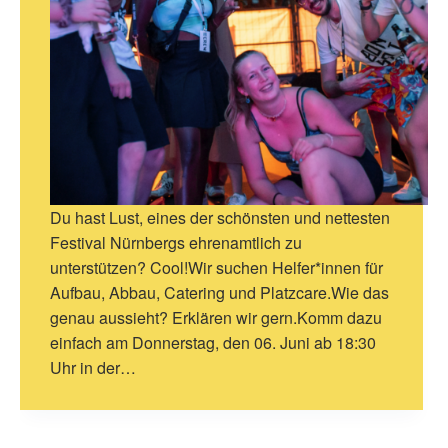
Du hast Lust, eines der schönsten und nettesten
Festival Nürnbergs ehrenamtlich zu
unterstützen? Cool!Wir suchen Helfer*innen für
Aufbau, Abbau, Catering und Platzcare.Wie das
genau aussieht? Erklären wir gern.Komm dazu
einfach am Donnerstag, den 06. Juni ab 18:30
Uhr in der…