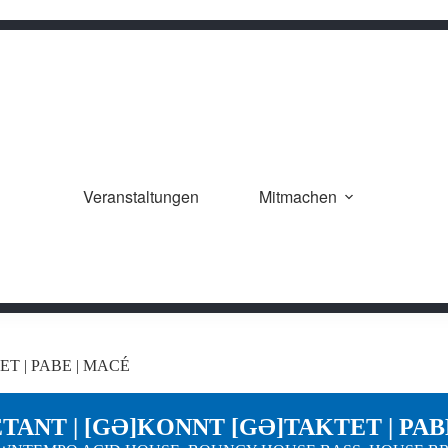
Veranstaltungen
Mitmachen
T | PABE | MACÉ
ETANT | [GƏ]KONNT [GƏ]TAKTET | PAB