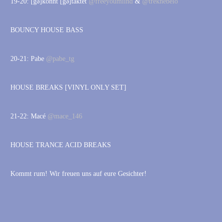
19-20: [gə]konnt [gə]taktet
@freeyoumiind
&
@treknebelo
BOUNCY HOUSE BASS
20-21: Pabe
@pabe_tg
HOUSE BREAKS [VINYL ONLY SET]
21-22: Macé
@mace_146
HOUSE TRANCE ACID BREAKS
Kommt rum! Wir freuen uns auf eure Gesichter!