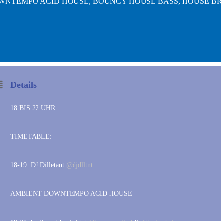
WNTEMPO ACID HOUSE, BOUNCY HOUSE BASS, HOUSE BR
Details
18 BIS 22 UHR
TIMETABLE:
18-19: DJ Dilletant
@djdlltnt_
AMBIENT DOWNTEMPO ACID HOUSE