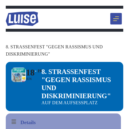
Zum
Inhalt
springen
8. STRASSENFEST "GEGEN RASSISMUS UND D
ISKRIMINIERUNG"
18
8. STRASSENFEST "
19
GEGEN RASSISMUS U
JUN
ND D
ISKRIMINIERUNG"
AUF DEM AUFSESSPLATZ
Details