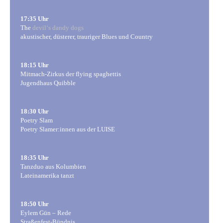
17:35 Uhr
The
devil‘s dandy dogs
akustischer, düsterer, trauriger Blues und Country
18:15 Uhr
Mitmach-Zirkus der flying spaghettis
Jugendhaus Quibble
18:30 Uhr
Poetry Slam
Poetry Slamer:innen aus der LUISE
18:35 Uhr
Tanzduo aus Kolumbien
Lateinamerika tanzt
18:50 Uhr
Eylem Gün – Rede
Straßenfest-Bündnis