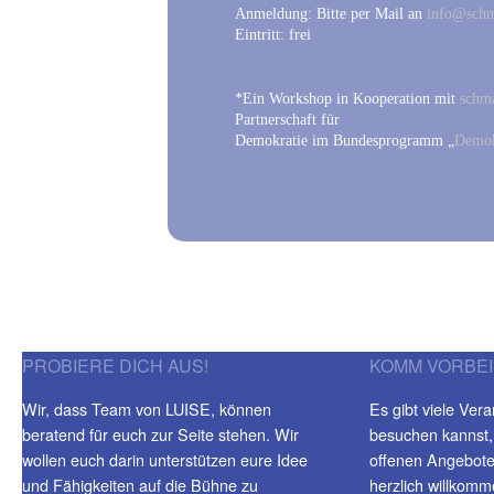
Anmeldung: Bitte per Mail an
info@schma
Eintritt: frei
*Ein Workshop in Kooperation mit
schma
Partnerschaft für
Demokratie im Bundesprogramm „
Demok
PROBIERE DICH AUS!
KOMM VORBEI
Wir, dass Team von LUISE, können
Es gibt viele Vera
beratend für euch zur Seite stehen. Wir
besuchen kannst,
wollen euch darin unterstützen eure Idee
offenen Angeboten
und Fähigkeiten auf die Bühne zu
herzlich willkomm