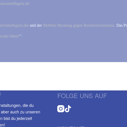
rrnintelligenz.de
rrnintelligenz,die
und der
Mobilen Beratung gegen Rechtsextremismus
. Das P
ratie leben!
“
!
FOLGE UNS AUF
nstaltungen, die du
 aber auch zu unseren
 bist du jederzeit
en!