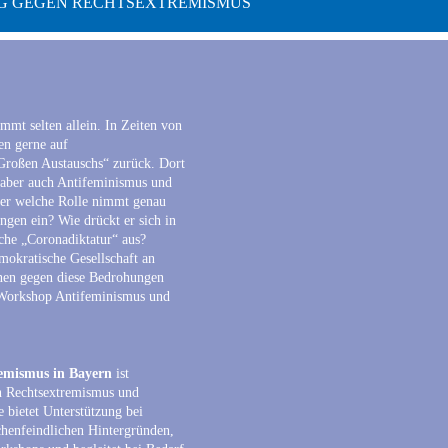
G GEGEN RECHTSEXTREMISMUS
mmt selten allein. In Zeiten von
en gerne auf
Großen Austauschs“ zurück. Dort
 aber auch Antifeminismus und
er welche Rolle nimmt genau
gen ein? Wie drückt er sich in
iche „Coronadiktatur“ aus?
emokratische Gesellschaft an
nen gegen diese Bedrohungen
Workshop Antifeminismus und
emismus in Bayern
ist
en Rechtsextremismus und
e bietet Unterstützung bei
chenfeindlichen Hintergründen,