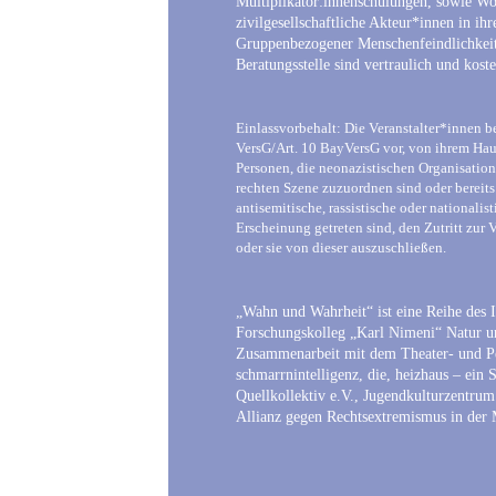
Multiplikator:innenschulungen, sowie Wo
zivilgesellschaftliche Akteur*innen in ih
Gruppenbezogener Menschenfeindlichkei
Beratungsstelle sind vertraulich und koste
Einlassvorbehalt: Die Veranstalter*innen 
VersG/Art. 10 BayVersG vor, von ihrem Ha
Personen, die neonazistischen Organisatio
rechten Szene zuzuordnen sind oder bereits
antisemitische, rassistische oder nationali
Erscheinung getreten sind, den Zutritt zur
oder sie von dieser auszuschließen.
„Wahn und Wahrheit“ ist eine Reihe des I
Forschungskolleg „Karl Nimeni“ Natur un
Zusammenarbeit mit dem Theater- und P
schmarrnintelligenz, die, heizhaus – ein 
Quellkollektiv e.V., Jugendkulturzentru
Allianz gegen Rechtsextremismus in der