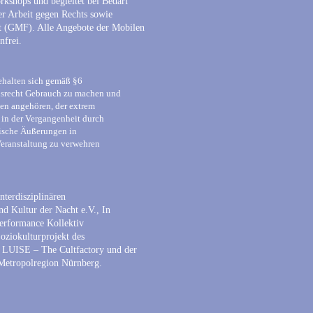
rkshops und begleitet bei Bedarf
rer Arbeit gegen Rechts sowie
t (GMF). Alle Angebote der Mobilen
nfrei.
behalten sich gemäß §6
usrecht Gebrauch zu machen und
nen angehören, der extrem
 in der Vergangenheit durch
stische Äußerungen in
 Veranstaltung zu verwehren
nterdisziplinären
d Kultur der Nacht e.V., In
erformance Kollektiv
Soziokulturprojekt des
m LUISE – The Cultfactory und der
 Metropolregion Nürnberg.