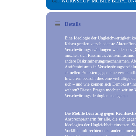
WORKSHOP: MOBILE BERATUN
OKT
Details
Eine Ideologie der Ungleichwertigkeit ko
Krisen greifen verschiedenste Akteur*inn
Verschwörungserzählungen wie der des „
mischen sich Rassismus, Antisemitismus,
andere Diskriminerungsmechanismen. Ab
Antifeminismus in Verschwörungserzählun
aktuellen Protesten gegen eine vermeintl
Inwiefern bedroht dies eine vielfältige d
sich – und wie können sich Demokrat*in
wehren? Diesen Fragen möchten wir im 
Verschwörungsideologien nachgehen.
Die
Mobile Beratung gegen Rechtsextr
Ansprechpartnerin für alle, die sich geg
Ideologien der Ungleichheit einsetzen. Si
Vorfällen mit rechten oder anderen mens