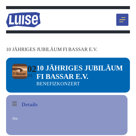
Zum
Inhalt
springen
10 JÄHRIGES JUBILÄUM FI BASSAR E.V.
02
10 JÄHRIGES JUBILÄUM
FI BASSAR E.V.
JUL
BENEFIZKONZERT
Details
tba