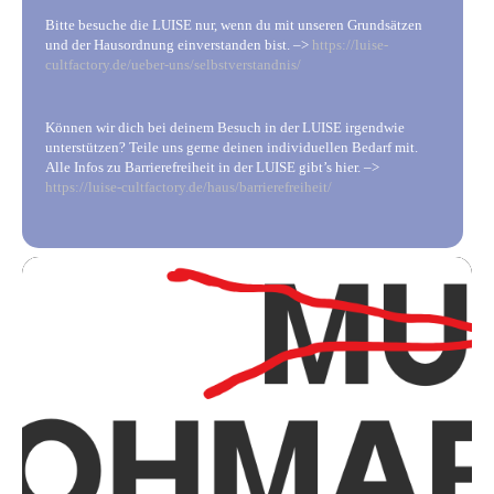
Bitte besuche die LUISE nur, wenn du mit unseren Grundsätzen
und der Hausordnung einverstanden bist. –>
https://luise-
cultfactory.de/ueber-uns/selbstverstandnis/
Können wir dich bei deinem Besuch in der LUISE irgendwie
unterstützen? Teile uns gerne deinen individuellen Bedarf mit.
Alle Infos zu Barrierefreiheit in der LUISE gibt’s hier. –>
https://luise-cultfactory.de/haus/barrierefreiheit/