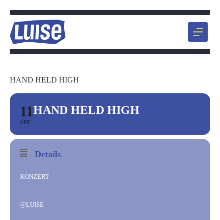
Zum
Inhalt
springen
HAND HELD HIGH
11
HAND HELD HIGH
APR
Details
KONZERT
@LUISE