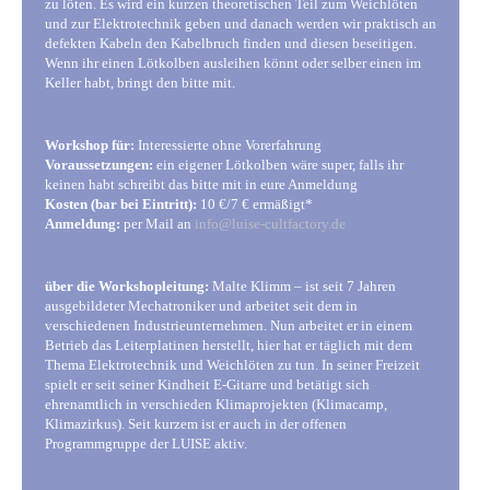
zu löten. Es wird ein kurzen theoretischen Teil zum Weichlöten
und zur Elektrotechnik geben und danach werden wir praktisch an
defekten Kabeln den Kabelbruch finden und diesen beseitigen.
Wenn ihr einen Lötkolben ausleihen könnt oder selber einen im
Keller habt, bringt den bitte mit.
Workshop für:
Interessierte ohne Vorerfahrung
Voraussetzungen:
ein eigener Lötkolben wäre super, falls ihr
keinen habt schreibt das bitte mit in eure Anmeldung
Kosten (bar bei Eintritt):
10 €/7 € ermäßigt*
Anmeldung:
per Mail an
info@luise-cultfactory.de
über die Workshopleitung:
Malte Klimm – ist seit 7 Jahren
ausgebildeter Mechatroniker und arbeitet seit dem in
verschiedenen Industrieunternehmen. Nun arbeitet er in einem
Betrieb das Leiterplatinen herstellt, hier hat er täglich mit dem
Thema Elektrotechnik und Weichlöten zu tun. In seiner Freizeit
spielt er seit seiner Kindheit E-Gitarre und betätigt sich
ehrenamtlich in verschieden Klimaprojekten (Klimacamp,
Klimazirkus). Seit kurzem ist er auch in der offenen
Programmgruppe der LUISE aktiv.