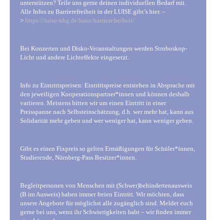
unterstützen? Teile uns gerne deinen individuellen Bedarf mit.
Alle Infos zu Barrierefreiheit in der LUISE gibt’s hier. –
>
https://luise-nbg.de/haus/barrierefreiheit/
Bei Konzerten und Disko-Veranstaltungen werden Stroboskop-
Licht und andere Lichteffekte eingesetzt.
Info zu Eintrittspreisen: Eintrittspreise entstehen in Absprache mit
den jeweiligen Kooperationspartner*innen und können deshalb
variieren. Meistens bitten wir um einen Eintritt in einer
Preisspanne nach Selbsteinschätzung, d.h. wer mehr hat, kann aus
Solidarität mehr geben und wer weniger hat, kann weniger geben.
Gibt es einen Fixpreis so gelten Ermäßigungen für Schüler*innen,
Studierende, Nürnberg-Pass Besitzer*innen.
Begleitpersonen von Menschen mit (Schwer)behindertenausweis
(B im Ausweis) haben immer freien Eintritt. Wir möchten, dass
unsere Angebote für möglichst alle zugänglich sind. Meldet euch
gerne bei uns, wenn ihr Schwierigkeiten habt – wir finden immer