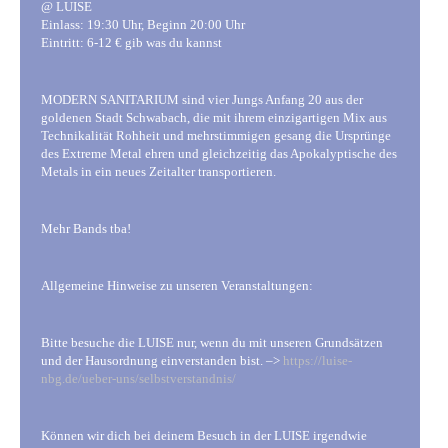
@ LUISE
Einlass: 19:30 Uhr, Beginn 20:00 Uhr
Eintritt: 6-12 € gib was du kannst
MODERN SANITARIUM sind vier Jungs Anfang 20 aus der
goldenen Stadt Schwabach, die mit ihrem einzigartigen Mix aus
Technikalität Rohheit und mehrstimmigen gesang die Ursprünge
des Extreme Metal ehren und gleichzeitig das Apokalyptische des
Metals in ein neues Zeitalter transportieren.
Mehr Bands tba!
Allgemeine Hinweise zu unseren Veranstaltungen:
Bitte besuche die LUISE nur, wenn du mit unseren Grundsätzen
und der Hausordnung einverstanden bist. –>
https://luise-
nbg.de/ueber-uns/selbstverstandnis/
Können wir dich bei deinem Besuch in der LUISE irgendwie