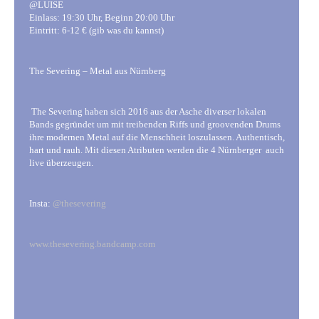
@LUISE
Einlass: 19:30 Uhr, Beginn 20:00 Uhr
Eintritt: 6-12 € (gib was du kannst)
The Severing – Metal aus Nürnberg
The Severing haben sich 2016 aus der Asche diverser lokalen
Bands gegründet um mit treibenden Riffs und groovenden Drums
ihre modernen Metal auf die Menschheit loszulassen. Authentisch,
hart und rauh. Mit diesen Atributen werden die 4 Nürnberger auch
live überzeugen.
Insta:
@thesevering
www.thesevering.bandcamp.com