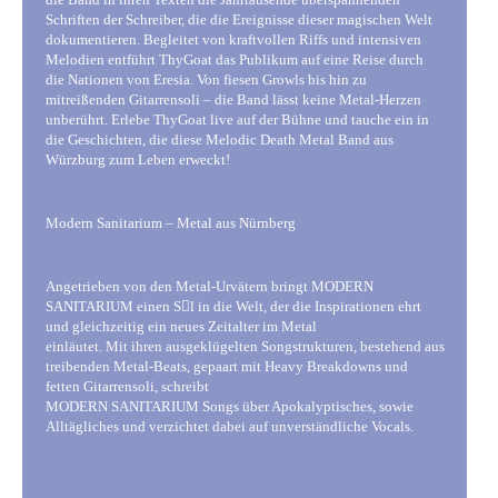
Schriften der Schreiber, die die Ereignisse dieser magischen Welt
dokumentieren. Begleitet von kraftvollen Riffs und intensiven
Melodien entführt ThyGoat das Publikum auf eine Reise durch
die Nationen von Eresia. Von fiesen Growls bis hin zu
mitreißenden Gitarrensoli – die Band lässt keine Metal-Herzen
unberührt. Erlebe ThyGoat live auf der Bühne und tauche ein in
die Geschichten, die diese Melodic Death Metal Band aus
Würzburg zum Leben erweckt!
Modern Sanitarium – Metal aus Nürnberg
Angetrieben von den Metal-Urvätern bringt MODERN
SANITARIUM einen S􀆟l in die Welt, der die Inspirationen ehrt
und gleichzeitig ein neues Zeitalter im Metal
einläutet. Mit ihren ausgeklügelten Songstrukturen, bestehend aus
treibenden Metal-Beats, gepaart mit Heavy Breakdowns und
fetten Gitarrensoli, schreibt
MODERN SANITARIUM Songs über Apokalyptisches, sowie
Alltägliches und verzichtet dabei auf unverständliche Vocals.