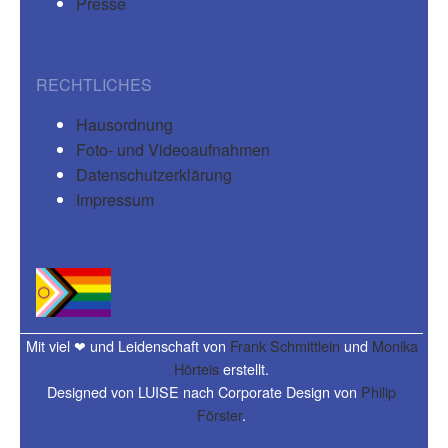
Presse
RECHTLICHES
Hausordnung
Foto- und Videoaufnahmen
Datenschutzerklärung
Impressum
Mit viel ❤ und Leidenschaft von
Frank Schmittlein
und
Monika
Hörteis
erstellt.
Designed von LUISE nach Corporate Design von
Philip
Förster
.