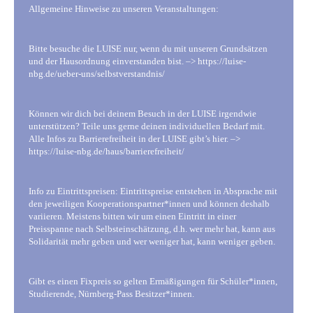
Allgemeine Hinweise zu unseren Veranstaltungen:
Bitte besuche die LUISE nur, wenn du mit unseren Grundsätzen
und der Hausordnung einverstanden bist. –> https://luise-
nbg.de/ueber-uns/selbstverstandnis/
Können wir dich bei deinem Besuch in der LUISE irgendwie
unterstützen? Teile uns gerne deinen individuellen Bedarf mit.
Alle Infos zu Barrierefreiheit in der LUISE gibt’s hier. –>
https://luise-nbg.de/haus/barrierefreiheit/
Info zu Eintrittspreisen: Eintrittspreise entstehen in Absprache mit
den jeweiligen Kooperationspartner*innen und können deshalb
variieren. Meistens bitten wir um einen Eintritt in einer
Preisspanne nach Selbsteinschätzung, d.h. wer mehr hat, kann aus
Solidarität mehr geben und wer weniger hat, kann weniger geben.
Gibt es einen Fixpreis so gelten Ermäßigungen für Schüler*innen,
Studierende, Nürnberg-Pass Besitzer*innen.