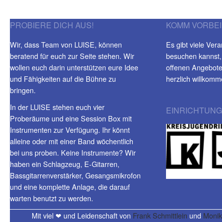
PROBIERE DICH AUS!
KOMM VORBEI
Wir, dass Team von LUISE, können
Es gibt viele Vera
beratend für euch zur Seite stehen. Wir
besuchen kannst,
wollen euch darin unterstützen eure Idee
offenen Angeboten
und Fähigkeiten auf die Bühne zu
herzlich willkomm
bringen.
In der LUISE stehen euch vier
EINRICHTUNG
Proberäume und eine Session Box mit
Instrumenten zur Verfügung. Ihr könnt
alleine oder mit einer Band wöchentlich
bei uns proben. Keine Instrumente? Wir
haben ein Schlagzeug, E-Gitarren,
Bassgitarrenverstärker, Gesangsmikrofon
und eine komplette Anlage, die darauf
warten benutzt zu werden.
Mit viel ❤ und Leidenschaft von
Frank Schmittlein
und
Monik