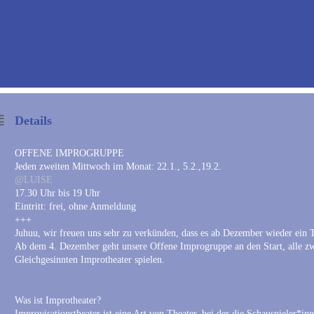
Details
OFFENE IMPROGRUPPE
Jeden zweiten Mittwoch im Monat: 22.1., 5.2.,19.2.
@LUISE
17.30 Uhr bis 19 Uhr
Eintritt: frei, ohne Anmeldung
+++
Juhuu, wir freuen uns sehr zu verkünden, dass es ab Dezember wieder ein 
Ab dem 4. Dezember geht unsere Offene Improgruppe an den Start, alle zw
Gleichgesinnten Improtheater spielen.
Was ist Improtheater?
Improvisationstheater ist eine Art von Theater, bei der die Schauspieler*