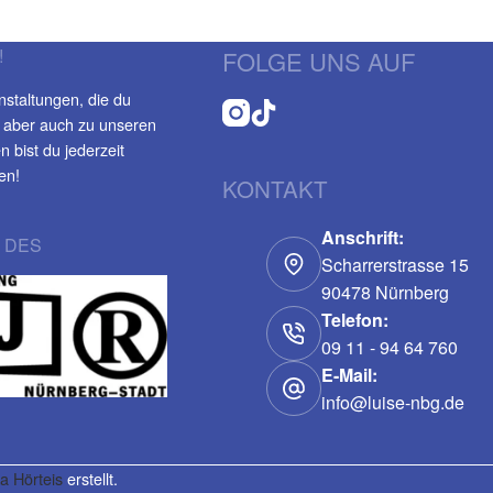
!
FOLGE UNS AUF
nstaltungen, die du
 aber auch zu unseren
 bist du jederzeit
en!
KONTAKT
Anschrift:
 DES
Scharrerstrasse 15
90478 Nürnberg
Telefon:
09 11 - 94 64 760
E-Mail:
info@luise-nbg.de
a Hörteis
erstellt.