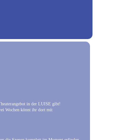
Theaterangebot in der LUISE gibt!
ei Wochen könnt ihr dort mit
innen die Szenen komplett im Moment erfinden.