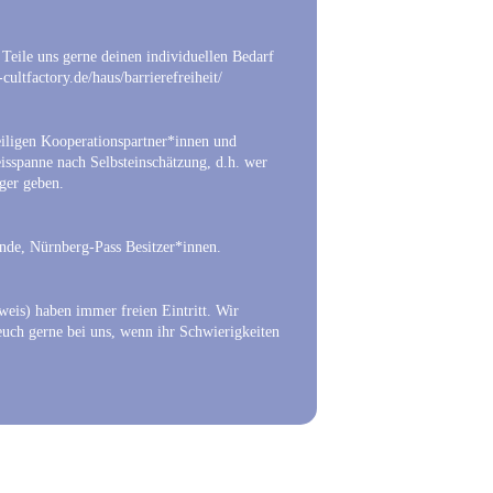
eile uns gerne deinen individuellen Bedarf
e-cultfactory.de/haus/barrierefreiheit/
weiligen Kooperationspartner*innen und
eisspanne nach Selbsteinschätzung, d.h. wer
ger geben.
ende, Nürnberg-Pass Besitzer*innen.
eis) haben immer freien Eintritt. Wir
euch gerne bei uns, wenn ihr Schwierigkeiten