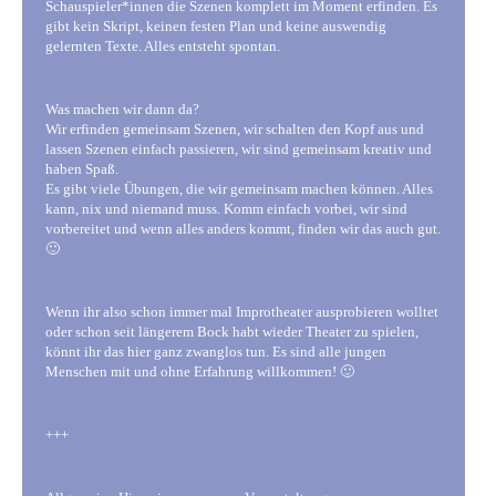
Schauspieler*innen die Szenen komplett im Moment erfinden. Es
gibt kein Skript, keinen festen Plan und keine auswendig
gelernten Texte. Alles entsteht spontan.
Was machen wir dann da?
Wir erfinden gemeinsam Szenen, wir schalten den Kopf aus und
lassen Szenen einfach passieren, wir sind gemeinsam kreativ und
haben Spaß.
Es gibt viele Übungen, die wir gemeinsam machen können. Alles
kann, nix und niemand muss. Komm einfach vorbei, wir sind
vorbereitet und wenn alles anders kommt, finden wir das auch gut.
🙂
Wenn ihr also schon immer mal Improtheater ausprobieren wolltet
oder schon seit längerem Bock habt wieder Theater zu spielen,
könnt ihr das hier ganz zwanglos tun. Es sind alle jungen
Menschen mit und ohne Erfahrung willkommen! 🙂
+++