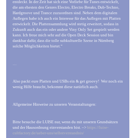
entdeckt. In der Zeit hat sich eine Vorliebe für Tunes entwickelt,
die am ehesten den Genres Electro, Electro Breaks, Dub-Techno,
Hardgroove und Trance zuzuordnen sind. Neben dem digitalen
Auflegen habe ich auch ein Interesse für das Auflegen mit Platten
entwickelt. Die Plattensammlung wird stetig erweitert, sodass in
Zukunft auch das ein oder andere Viny Only Set gespielt werden
kann. Ich freue mich sehr auf die Open Deck Session und bin
dankbar dafür, dass die tolle subkulturelle Szene in Nürnberg
solche Möglichkeiten bietet.“
…
Also packt eure Platten und USBs ein & get groovy! Wer noch ein
wenig Hilfe braucht, bekommt diese natürlich auch.
Allgemeine Hinweise zu unseren Veranstaltungen:
Bitte besuche die LUISE nur, wenn du mit unseren Grundsätzen
und der Hausordnung einverstanden bist. –>
https://luise-
cultfactory.de/ueber-uns/selbstverstandnis/