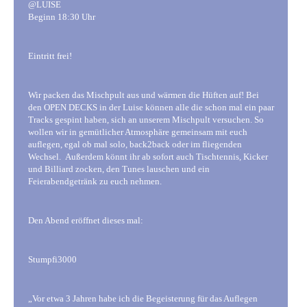
@LUISE
Beginn 18:30 Uhr
Eintritt frei!
Wir packen das Mischpult aus und wärmen die Hüften auf! Bei
den OPEN DECKS in der Luise können alle die schon mal ein paar
Tracks gespint haben, sich an unserem Mischpult versuchen. So
wollen wir in gemütlicher Atmosphäre gemeinsam mit euch
auflegen, egal ob mal solo, back2back oder im fliegenden
Wechsel. Außerdem könnt ihr ab sofort auch Tischtennis, Kicker
und Billiard zocken, den Tunes lauschen und ein
Feierabendgetränk zu euch nehmen.
Den Abend eröffnet dieses mal:
Stumpfi3000
„Vor etwa 3 Jahren habe ich die Begeisterung für das Auflegen