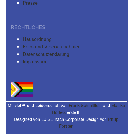
Presse
RECHTLICHES
Hausordnung
Foto- und Videoaufnahmen
Datenschutzerklärung
Impressum
Mit viel ❤ und Leidenschaft von
Frank Schmittlein
und
Monika
Hörteis
erstellt.
Designed von LUISE nach Corporate Design von
Philip
Förster
.