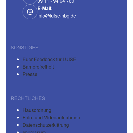
09 11 - 94 64 760
E-Mail:
info@luise-nbg.de
SONSTIGES
Euer Feedback für LUISE
Barrierefreiheit
Presse
RECHTLICHES
Hausordnung
Foto- und Videoaufnahmen
Datenschutzerklärung
Impressum