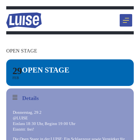
Zum
Inhalt
springen
OPEN STAGE
29
OPEN STAGE
FEB
Details
Donnerstag, 29.2
@LUISE
Einlass 18:30 Uhr, Beginn 19:00 Uhr
Eintritt: frei!
Die Open Stage in der LUISE: Ein Schlagzeug sowie Verstärker für