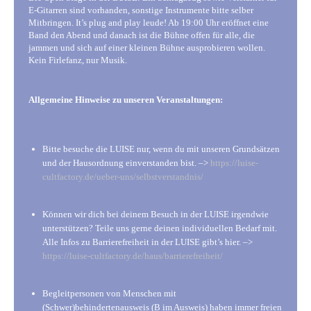
E-Gitarren sind vorhanden, sonstige Instrumente bitte selber
Mitbringen. It’s plug and play leude! Ab 19:00 Uhr eröffnet eine
Band den Abend und danach ist die Bühne offen für alle, die
jammen und sich auf einer kleinen Bühne ausprobieren wollen.
Kein Firlefanz, nur Musik.
Allgemeine Hinweise zu unseren Veranstaltungen:
Bitte besuche die LUISE nur, wenn du mit unseren Grundsätzen
und der Hausordnung einverstanden bist. –>
https://luise-
cultfactory.de/ueber-uns/selbstverstandnis/
Können wir dich bei deinem Besuch in der LUISE irgendwie
unterstützen? Teile uns gerne deinen individuellen Bedarf mit.
Alle Infos zu Barrierefreiheit in der LUISE gibt’s hier. –>
https://luise-cultfactory.de/haus/barrierefreiheit/
Begleitpersonen von Menschen mit
(Schwer)behindertenausweis (B im Ausweis) haben immer freien