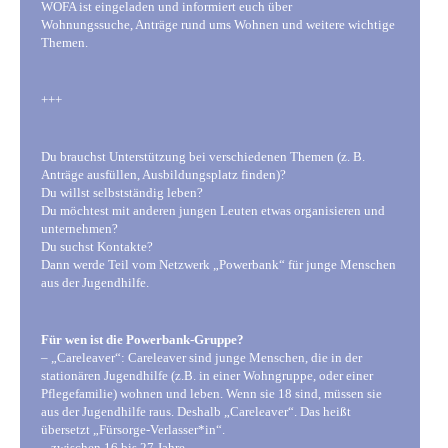
WOFA ist eingeladen und informiert euch über
Wohnungssuche, Anträge rund ums Wohnen und weitere wichtige
Themen.
+++
Du brauchst Unterstützung bei verschiedenen Themen (z. B.
Anträge ausfüllen, Ausbildungsplatz finden)?
Du willst selbstständig leben?
Du möchtest mit anderen jungen Leuten etwas organisieren und
unternehmen?
Du suchst Kontakte?
Dann werde Teil vom Netzwerk „Powerbank“ für junge Menschen
aus der Jugendhilfe.
Für wen ist die Powerbank-Gruppe?
– „Careleaver“: Careleaver sind junge Menschen, die in der
stationären Jugendhilfe (z.B. in einer Wohngruppe, oder einer
Pflegefamilie) wohnen und leben. Wenn sie 18 sind, müssen sie
aus der Jugendhilfe raus. Deshalb „Careleaver“. Das heißt
übersetzt „Fürsorge-Verlasser*in“.
– zwischen 16 bis 27 Jahre