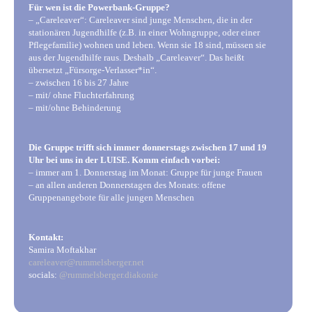
Für wen ist die Powerbank-Gruppe?
– „Careleaver“: Careleaver sind junge Menschen, die in der
stationären Jugendhilfe (z.B. in einer Wohngruppe, oder einer
Pflegefamilie) wohnen und leben. Wenn sie 18 sind, müssen sie
aus der Jugendhilfe raus. Deshalb „Careleaver“. Das heißt
übersetzt „Fürsorge-Verlasser*in“.
– zwischen 16 bis 27 Jahre
– mit/ ohne Fluchterfahrung
– mit/ohne Behinderung
Die Gruppe trifft sich immer donnerstags zwischen 17 und 19
Uhr bei uns in der LUISE. Komm einfach vorbei:
– immer am 1. Donnerstag im Monat: Gruppe für junge Frauen
– an allen anderen Donnerstagen des Monats: offene
Gruppenangebote für alle jungen Menschen
Kontakt:
Samira Moftakhar
careleaver@rummelsberger.net
socials:
@rummelsberger.diakonie