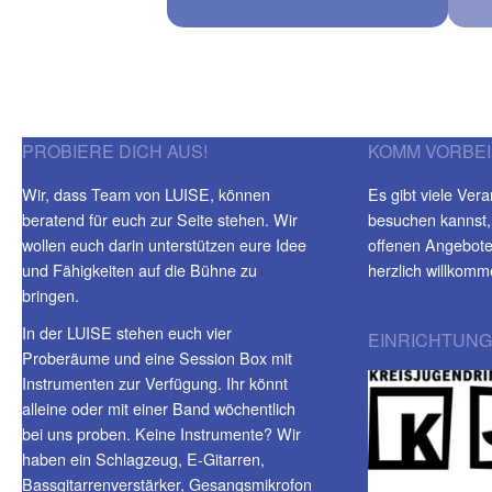
PROBIERE DICH AUS!
KOMM VORBEI
Wir, dass Team von LUISE, können
Es gibt viele Vera
beratend für euch zur Seite stehen. Wir
besuchen kannst,
wollen euch darin unterstützen eure Idee
offenen Angeboten
und Fähigkeiten auf die Bühne zu
herzlich willkomm
bringen.
In der LUISE stehen euch vier
EINRICHTUNG
Proberäume und eine Session Box mit
Instrumenten zur Verfügung. Ihr könnt
alleine oder mit einer Band wöchentlich
bei uns proben. Keine Instrumente? Wir
haben ein Schlagzeug, E-Gitarren,
Bassgitarrenverstärker, Gesangsmikrofon