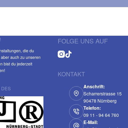
!
FOLGE UNS AUF
nstaltungen, die du
 aber auch zu unseren
 bist du jederzeit
en!
KONTAKT
Anschrift:
 DES
Scharrerstrasse 15
90478 Nürnberg
Telefon:
09 11 - 94 64 760
E-Mail: