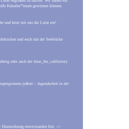
 Luise begrüßen zu dürfen. Wir haben ein
tolle Künstler*innen gewinnen können.
 und heizt mit uns die Luise ein!
iebdrucken und euch mit der Seebrücke
nberg oder auch der luise_the_cultfactory
onsprogramms ju&mi – Jugendarbeit in der
r Hausordnung einverstanden bist. –>