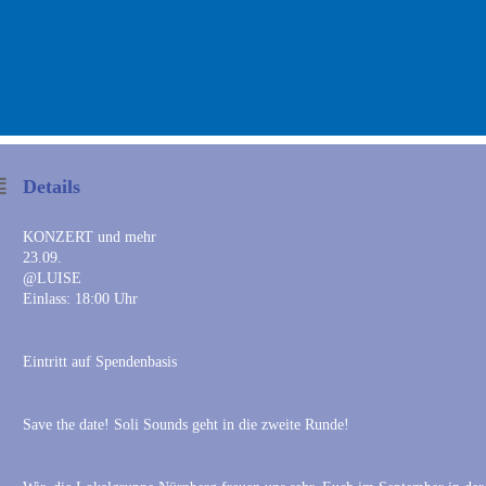
Details
KONZERT und mehr
23.09.
@LUISE
Einlass: 18:00 Uhr
Eintritt auf Spendenbasis
Save the date! Soli Sounds geht in die zweite Runde!