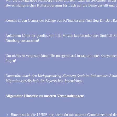
Wir, die Lokalgruppe Nürnberg freuen uns sehr, Euch im September in der
abwechslungsreiches Kulturprogramm für Euch auf die Beine gestellt und 
Kommt in den Genuss der Klänge von Ki’luanda und Nun flog Dr. Bert Rabe
Außerdem könnt ihr goodies von Lila Miezen kaufen oder euer Stoffteil S
Nürnberg austauschen!
Um nichts zu verpassen könnt Ihr uns gerne auf instagram unter seaeyenuer
folgen!
Unterstützt durch den Kreisjugendring Nürnberg-Stadt im Rahmen des Akti
Migrationsgesellschaft des Bayerischen Jugendrings.
Allgemeine Hinweise zu unseren Veranstaltungen:
Bitte besuche die LUISE nur, wenn du mit unseren Grundsätzen und de