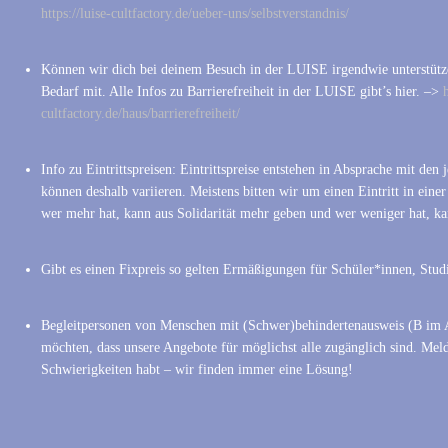
https://luise-cultfactory.de/ueber-uns/selbstverstandnis/
Können wir dich bei deinem Besuch in der LUISE irgendwie unterstütze
Bedarf mit. Alle Infos zu Barrierefreiheit in der LUISE gibt’s hier. –>
h
cultfactory.de/haus/barrierefreiheit/
Info zu Eintrittspreisen: Eintrittspreise entstehen in Absprache mit de
können deshalb variieren. Meistens bitten wir um einen Eintritt in eine
wer mehr hat, kann aus Solidarität mehr geben und wer weniger hat, k
Gibt es einen Fixpreis so gelten Ermäßigungen für Schüler*innen, Stud
Begleitpersonen von Menschen mit (Schwer)behindertenausweis (B im A
möchten, dass unsere Angebote für möglichst alle zugänglich sind. Meld
Schwierigkeiten habt – wir finden immer eine Lösung!