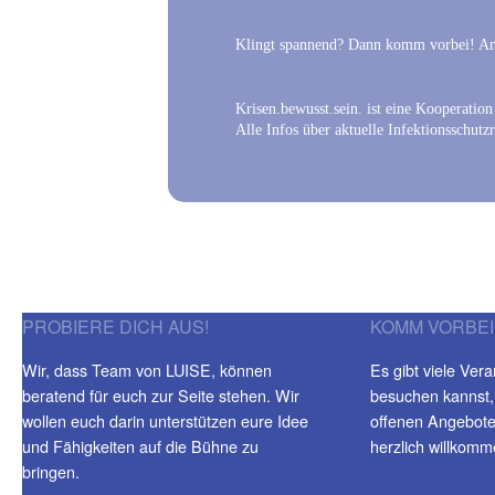
Klingt spannend? Dann komm vorbei! Am 
Krisen.bewusst.sein. ist eine Kooperati
Alle Infos über aktuelle Infektionsschut
PROBIERE DICH AUS!
KOMM VORBEI
Wir, dass Team von LUISE, können
Es gibt viele Vera
beratend für euch zur Seite stehen. Wir
besuchen kannst,
wollen euch darin unterstützen eure Idee
offenen Angeboten
und Fähigkeiten auf die Bühne zu
herzlich willkomm
bringen.