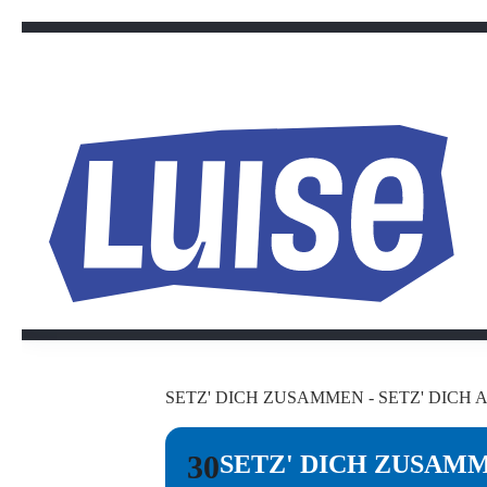
Zum
Inhalt
springen
SETZ' DICH ZUSAMMEN - SETZ' DICH A
30
SETZ' DICH ZUSAMME