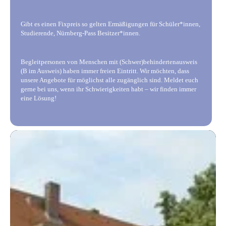
Gibt es einen Fixpreis so gelten Ermäßigungen für Schüler*innen,
Studierende, Nürnberg-Pass Besitzer*innen.
Begleitpersonen von Menschen mit (Schwer)behindertenausweis
(B im Ausweis) haben immer freien Eintritt. Wir möchten, dass
unsere Angebote für möglichst alle zugänglich sind. Meldet euch
gerne bei uns, wenn ihr Schwierigkeiten habt – wir finden immer
eine Lösung!