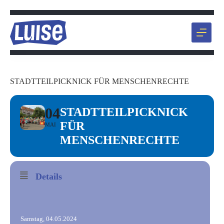
Zum
Inhalt
springen
STADTTEILPICKNICK FÜR MENSCHENRECHTE
04
STADTTEILPICKNICK
FÜR
MAI
MENSCHENRECHTE
Details
Samstag, 04.05.2024