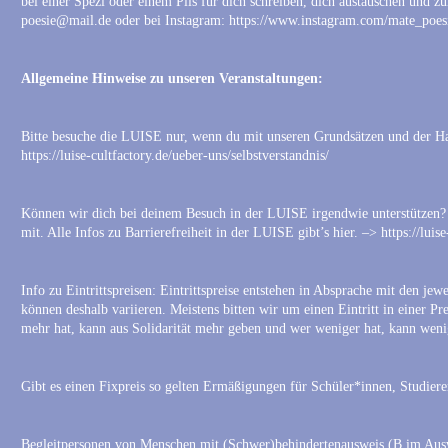
bei einer Spezi oder einem Pils für dich schreiben, dich austauschen und z
poesie@mail.de oder bei Instagram: https://www.instagram.com/mate_poes
Allgemeine Hinweise zu unseren Veranstaltungen:
Bitte besuche die LUISE nur, wenn du mit unseren Grundsätzen und der Ha
https://luise-cultfactory.de/ueber-uns/selbstverstandnis/
Können wir dich bei deinem Besuch in der LUISE irgendwie unterstützen? T
mit. Alle Infos zu Barrierefreiheit in der LUISE gibt’s hier. –> https://luis
Info zu Eintrittspreisen: Eintrittspreise entstehen in Absprache mit den je
können deshalb variieren. Meistens bitten wir um einen Eintritt in einer Pr
mehr hat, kann aus Solidarität mehr geben und wer weniger hat, kann wen
Gibt es einen Fixpreis so gelten Ermäßigungen für Schüler*innen, Studier
Begleitpersonen von Menschen mit (Schwer)behindertenausweis (B im Ausw