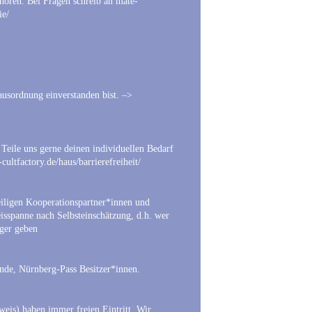
uhören. Bei Fragen schreib an mate-
ie/
usordnung einverstanden bist. –>
eile uns gerne deinen individuellen Bedarf
e-cultfactory.de/haus/barrierefreiheit/
weiligen Kooperationspartner*innen und
eisspanne nach Selbsteinschätzung, d.h. wer
iger geben
ende, Nürnberg-Pass Besitzer*innen.
eis) haben immer freien Eintritt. Wir