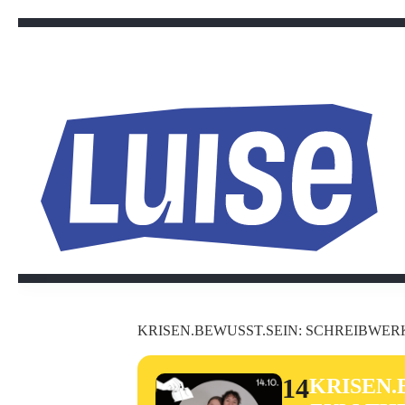
Zum
Inhalt
springen
KRISEN.BEWUSST.SEIN: SCHREIBWER
14
KRISEN.