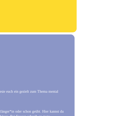
sie euch ein gezielt zum Thema mental
fänger*in oder schon geübt. Hier kannst du