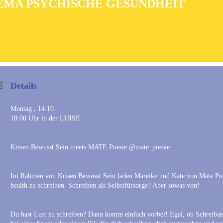
EMA PSYCHISCHE GESUNDHEIT
Details
Montag , 14.10.
18:00 Uhr in der LUISE
Krisen.Bewusst.Sein meets MATE Poesie @mate_poesie
Im Rahmen von Krisen.Bewusst.Sein laden Mareike und Kate von Mate Poe
health zu schreiben. Schreiben als Selbstfürsorge? Aber sowas von!
Du hast Lust zu schreiben? Dann komm einfach vorbei! Egal, ob Schreiban