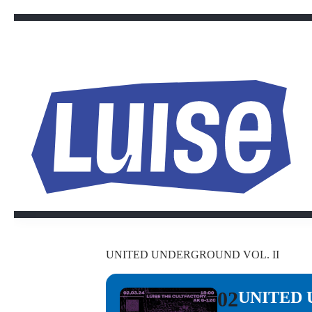
Zum
Inhalt
springen
UNITED UNDERGROUND VOL. II
02
UNITED 