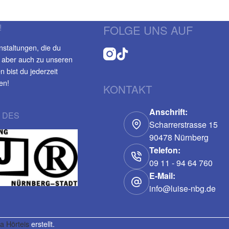
!
FOLGE UNS AUF
nstaltungen, die du
 aber auch zu unseren
 bist du jederzeit
en!
KONTAKT
Anschrift:
 DES
Scharrerstrasse 15
90478 Nürnberg
Telefon:
09 11 - 94 64 760
E-Mail:
info@luise-nbg.de
a Hörteis
erstellt.