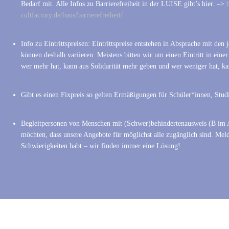
Bedarf mit. Alle Infos zu Barrierefreiheit in der LUISE gibt’s hier. –>
h
cultfactory.de/haus/barrierefreiheit/
Info zu Eintrittspreisen: Eintrittspreise entstehen in Absprache mit de
können deshalb variieren. Meistens bitten wir um einen Eintritt in eine
wer mehr hat, kann aus Solidarität mehr geben und wer weniger hat, k
Gibt es einen Fixpreis so gelten Ermäßigungen für Schüler*innen, Stud
Begleitpersonen von Menschen mit (Schwer)behindertenausweis (B im A
möchten, dass unsere Angebote für möglichst alle zugänglich sind. Meld
Schwierigkeiten habt – wir finden immer eine Lösung!