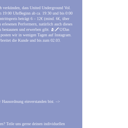
ch verkünden, dass United Underground Vol.
 um 19:00 UhrBeginn ab ca. 19:30 und bis 0:00
trittspreis beträgt 6 – 12€ (mind. 6€, über
 erlesenen Performern, natürlich auch dieses
u bestaunen und erwerben gibt. 🫂🖍️👕Das
 posten wir in wenigen Tagen auf Instagram.
breitet die Kunde und bis zum 02.03.
r Hausordnung einverstanden bist. –>
n? Teile uns gerne deinen individuellen