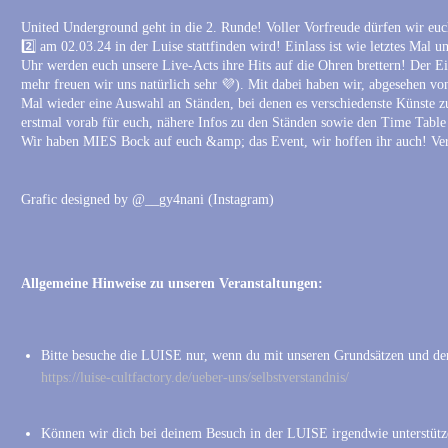
United Underground geht in die 2. Runde! Voller Vorfreude dürfen wir eu
2️⃣ am 02.03.24 in der Luise stattfinden wird! Einlass ist wie letztes Mal
Uhr werden euch unsere Live-Acts ihre Hits auf die Ohren brettern! Der Ein
mehr freuen wir uns natürlich sehr 💜). Mit dabei haben wir, abgesehen von
Mal wieder eine Auswahl an Ständen, bei denen es verschiedenste Künste z
erstmal vorab für euch, nähere Infos zu den Ständen sowie den Time Table
Wir haben MIES Bock auf euch &amp; das Event, wir hoffen ihr auch! Ver
Grafic designed by @__gy4nani (Instagram)
Allgemeine Hinweise zu unseren Veranstaltungen:
Bitte besuche die LUISE nur, wenn du mit unseren Grundsätzen und de
https://luise-cultfactory.de/ueber-uns/selbstverstandnis/
Können wir dich bei deinem Besuch in der LUISE irgendwie unterstütze