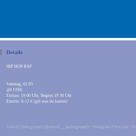
Details
HIP HOP RAP
Samstag, 02.03.
@LUISE
Einlass: 19:00 Uhr, Beginn 19:30 Uhr
Eintritt: 6-12 € (gib was du kannst)
United Underground (@united___underground) • Instagram-Fotos und -Vi